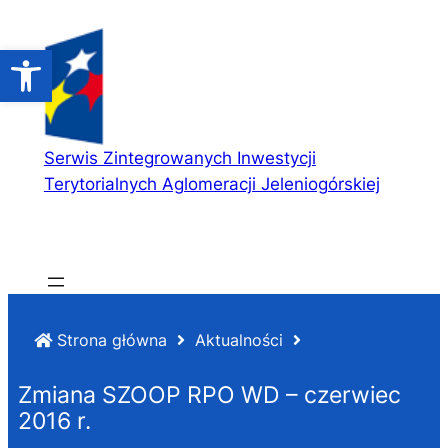
Przejdź
do
Open toolbar
treści
Serwis Zintegrowanych Inwestycji
Terytorialnych Aglomeracji Jeleniogórskiej
Strona główna
Aktualności
Zmiana SZOOP RPO WD – czerwiec
2016 r.