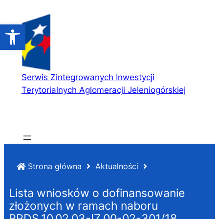
Przejdź
do
Open toolbar
treści
Serwis Zintegrowanych Inwestycji
Terytorialnych Aglomeracji Jeleniogórskiej
Strona główna
Aktualności
Lista wniosków o dofinansowanie
złożonych w ramach naboru
RPDS.10.02.03-IZ.00-02-301/18