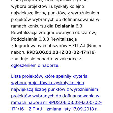
wyboru projektów i uzyskały kolejno
największą liczbę punktów, z wyróżnieniem
projektów wybranych do dofinansowania w
ramach konkursu dla
Działania
6.3
Rewitalizacja zdegradowanych obszarów,
Poddziałania 6.3.3 Rewitalizacja
zdegradowanych obszarów – ZIT AJ (Numer
naboru
RPDS.06.03.03-IZ.00-02-171/16
)
znajduje się ponadto w zakładce z
ogłoszeniem o naborze
.
Lista projektów, które spełniły kryteria
wyboru projektów i uzyskały kolejno
największą liczbę punktów z wyróżnieniem
projektów wybranych do dofinansowania w
ramach naboru nr RPDS.06.03.03-IZ.00-02-
171/16 – ZIT AJ – zmiana listy 17.09.2018 r.