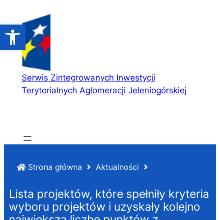
Przejdź
do
Open toolbar
treści
Serwis Zintegrowanych Inwestycji
Terytorialnych Aglomeracji Jeleniogórskiej
Strona główna
Aktualności
Lista projektów, które spełniły kryteria
wyboru projektów i uzyskały kolejno
największą liczbę punktów z