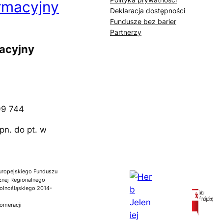
rmacyjny
Deklaracja dostępności
Fundusze bez barier
Partnerzy
macyjny
 99 744
pn. do pt. w
uropejskiego Funduszu
nej Regionalnego
lnośląskiego 2014-
lomeracji